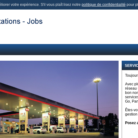
iorer votre expérience. S'il vous plaît lisez notre
politique de confidentialité
pour pl
SERVIC
Toujour
Avec pl
réseau 
bon nom
service
Go, Pan
Êtes-vo
gestion
Posez a