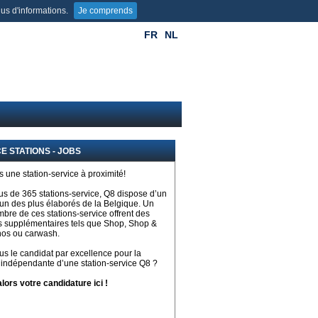
us d'informations.
Je comprends
FR
NL
E STATIONS - JOBS
s une station-service à proximité!
us de 365 stations-service, Q8 dispose d’un
un des plus élaborés de la Belgique. Un
bre de ces stations-service offrent des
s supplémentaires tels que Shop, Shop &
os ou carwash.
us le candidat par excellence pour la
 indépendante d’une station-service Q8 ?
lors votre candidature ici !